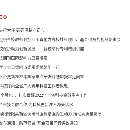
动态
头担大任 砥砺深耕守初心
组织全校教师参加四川省地方高校社科项目、基金申报的视频培训会
权保护助力创新发展——我校举行专利培训讲座
技期刊国际影响力显著增强
厅长会见绵阳市委常委黄朝阳一行
平台更新2022年国家重点研发计划申报常见问答
科技厅向全省广大青年科技工作者致敬：
四个强化”，扎实做好2022年全省科技金融重点工作
企科技金融合作 为科技创新注入源头活水
绵阳德阳高新区调研时强调增强内生动力 推动高质量发展
发布通知：防范假冒“基金项目同行评议通知”