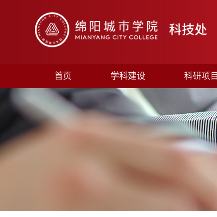
首页
学科建设
科研项