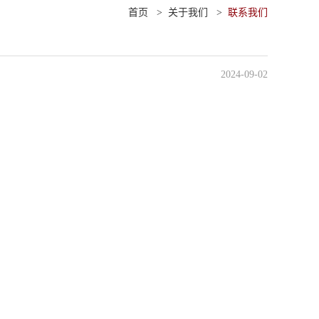
首页
>
关于我们
>
联系我们
2024-09-02