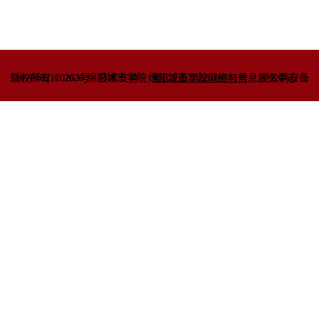
51070402110263号
版权所有 © 2020 绵阳城市学院
技术支持：绵阳城市学院网络与信息
蜀ICP备2022010781号
服务中心
川公网安备