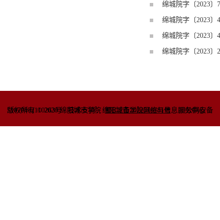
绵城院字〔2023〕
绵城院字〔2023〕
绵城院字〔2023〕
绵城院字〔2023〕
51070402110263号
版权所有 © 2020 绵阳城市学院
技术支持：绵阳城市学院网络与信息
蜀ICP备2022010781号
服务中心
川公网安备