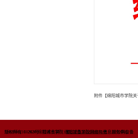
附件【
绵阳城市学院关于
51070402110263号
版权所有 © 2020 绵阳城市学院
技术支持：绵阳城市学院网络与信息
蜀ICP备2022010781号
服务中心
川公网安备