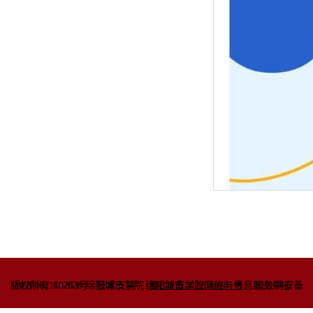
51070402110263号
版权所有 © 2020 绵阳城市学院
技术支持：绵阳城市学院网络与信息
蜀ICP备2022010781号
服务中心
川公网安备