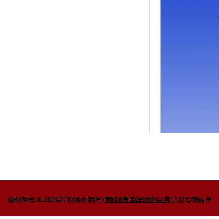
51070402110263号
版权所有 © 2020 绵阳城市学院
技术支持：绵阳城市学院网络与信息
蜀ICP备2022010781号
服务中心
川公网安备