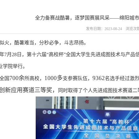
全力备赛战酷暑，逐梦国赛展风采——绵阳城
发布日期：2023-08-24 浏览次
似火，酷暑难当，分秒必争，斗志昂扬。
23年7月28日，第十六届“高校杯”全国大学生先进成图技术与
业学院举行。
700余
1000多
9362
全国
所高校，
支参赛队伍，
名选手经过激
M创新应用赛道三等奖，
同时取得了个人先进成图技术赛道二