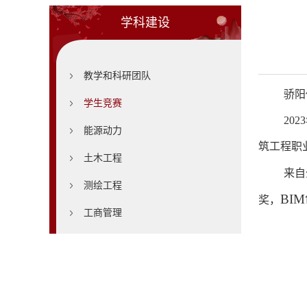
学科建设
教学和科研团队
骄阳
学生竞赛
20
能源动力
筑工程职
土木工程
来自
测绘工程
BI
奖，
工商管理