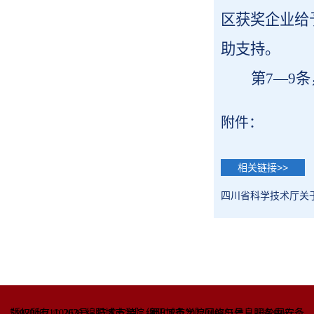
区获奖企业给
助支持。
第7—9
附件：
相关链接>>
四川省科学技术厅关
51070402110263号
版权所有 © 2020 绵阳城市学院
技术支持：绵阳城市学院网络与信息
蜀ICP备2022010781号
服务中心
川公网安备