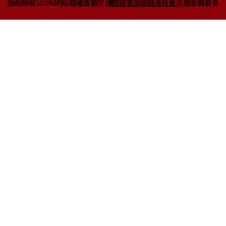
51070402110263号
版权所有 © 2020 绵阳城市学院
技术支持：绵阳城市学院网络与信息
蜀ICP备2022010781号
服务中心
川公网安备