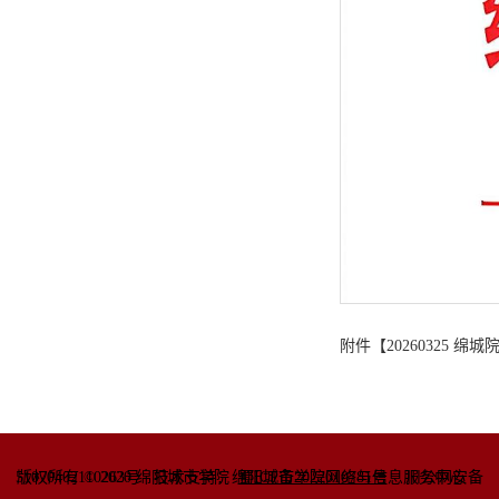
附件【
20260325 
51070402110263号
版权所有 © 2020 绵阳城市学院
技术支持：绵阳城市学院网络与信息
蜀ICP备2022010781号
服务中心
川公网安备