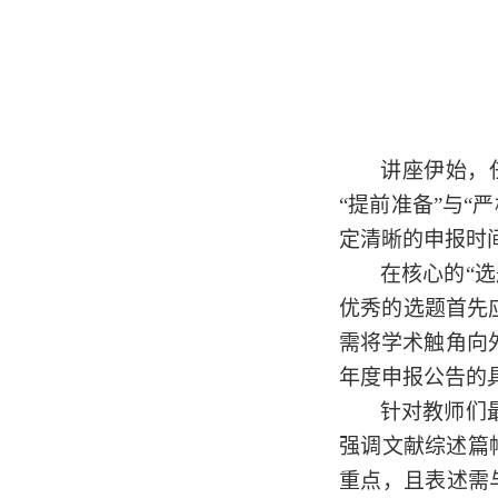
讲座伊始，
“
提前准备
”
与
“
严
定清晰的申报时
在核心的
“
选
优秀的选题首先
需将学术触角向
年度申报公告的
针对教师们
强调
文献综述
篇
重点
，且表述需