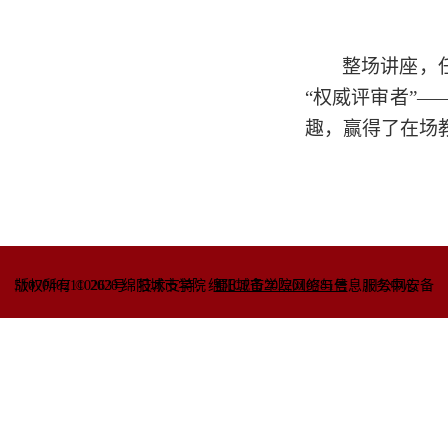
整场讲座，
“权威评审者”
趣，赢得了在场
51070402110263号
版权所有 © 2020 绵阳城市学院
技术支持：绵阳城市学院网络与信息
蜀ICP备2022010781号
服务中心
川公网安备