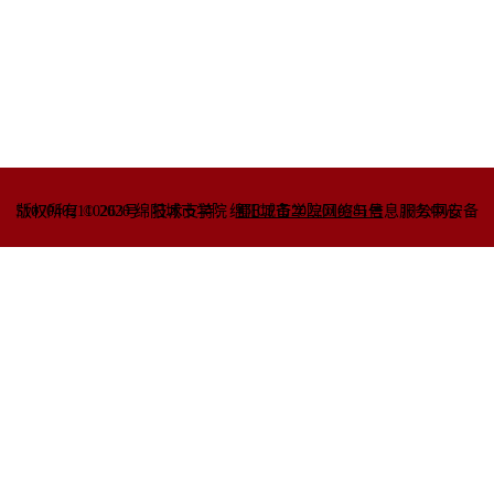
51070402110263号
版权所有 © 2020 绵阳城市学院
技术支持：绵阳城市学院网络与信息
蜀ICP备2022010781号
服务中心
川公网安备