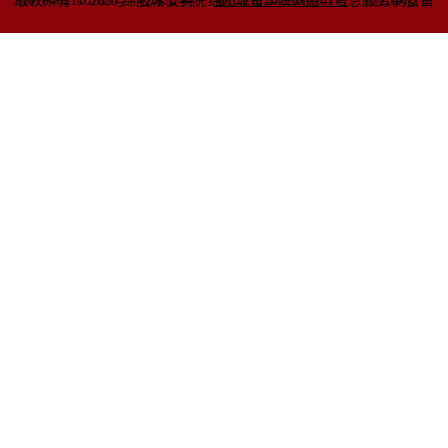
51070402110263号
版权所有 © 2020 绵阳城市学院
技术支持：绵阳城市学院网络与信息
蜀ICP备2022010781号
服务中心
川公网安备