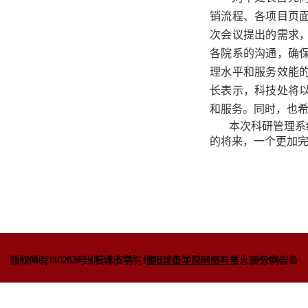
销流程、各项目页
次会议提出的需求
各院系的沟通，确
理水平和服务效能
长表示，科技处将
和服务。同时，也
本次科研管理系
的将来，一个更加
51070402110263号
版权所有 © 2020 绵阳城市学院
技术支持：绵阳城市学院网络与信息
蜀ICP备2022010781号
服务中心
川公网安备