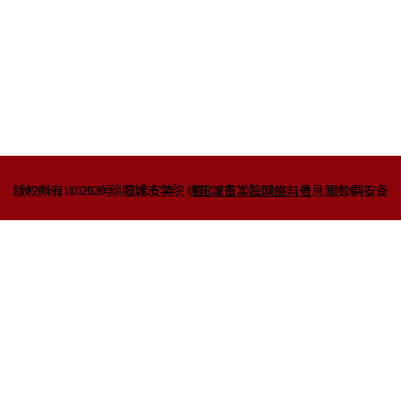
51070402110263号
版权所有 © 2020 绵阳城市学院
技术支持：绵阳城市学院网络与信息
蜀ICP备2022010781号
服务中心
川公网安备