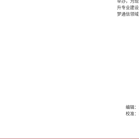
举办，为现
升专业建设
梦通信领域
编辑：
校准：