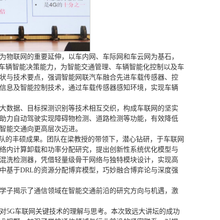
为物联网的重要延伸，以车内网、车际网和车云网为基石，
赋予车辆智能决策能力，为智能交通管理、车辆智能化控制以及车
状与技术要点，强调智能网联汽车融合先进车载传感器、控
信息及智能控制技术，通过车载传感器感知环境，实现车辆
大数据、目标探测识别等技术相互交织，构成车联网的坚实
助力自动驾驶实现障碍物检测、道路检测等功能，有效降低
智能交通向更高层次迈进。
团队的丰硕成果。团队在梁教授的带领下，潜心钻研，于车联网
络内计算卸载和功率分配研究，提出创新性系统优化模型与
混洗检测器，凭借轻量级骨干网络与独特模块设计，实现高
中基于DRL的资源分配博弈模型，巧妙融合博弈论与深度强
学子揭示了通信领域在智能交通前沿的研究方向与机遇，激
对5G车联网关键技术的理解与思考。本次致远大讲坛的成功