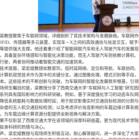
梁教授聚焦于车联网领域，详细剖析了其技术架构与发展脉络。车联网作
、RFID、传感器等多元装置，实现车－X之间的高效通信与信息交互，
等提供强大支撑。他还着重介绍了智能网联汽车和无人驾驶汽车的发展现
，具备复杂环境感知与智能化决策功能，而无人驾驶汽车则依赖计算机、
行驶，两者协同推动着智能交通的加速到来。
技术层面，梁宏斌教授如数家珍。低时延网络、定位和导航、车路协同、
计算机视觉技术作为其中的关键分支，通过图像处理、模式识别等手段，
本。这些技术的不断创新与突破，为车联网的智能化发展筑牢根基，引领
场师生瞩目的是，梁教授分享了西南交通大学“车联网与人工智能”研究
系列具有国际影响力的科研突破。例如，基于深度强化学习的动态车队网
降低系统能耗与数据处理时延；用于航空影像实时交通目标检测的分割与
杂度的无人机交通目标检测；以及考虑评价信息影响的车载边缘计算系统
，为车载边缘计算资源分配提供全新视角与解决方案。
果不仅彰显了西南交通大学在该领域的深厚科研底蕴，更为现代技术学院
投身科研的热情与决心。
声，梁宏斌教授与现场师生积极互动，耐心解答疑问，进一步深化了大家