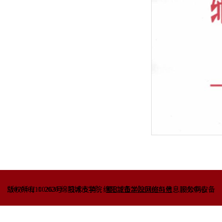
51070402110263号
版权所有 © 2020 绵阳城市学院
技术支持：绵阳城市学院网络与信息
蜀ICP备2022010781号
服务中心
川公网安备