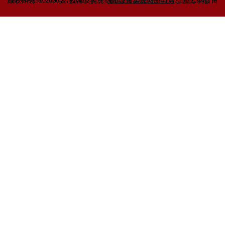
51070402110263号
版权所有 © 2020 绵阳城市学院
技术支持：绵阳城市学院网络与信息
蜀ICP备2022010781号
服务中心
川公网安备