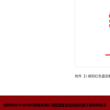
附件【
3.绵阳红色基因
51070402110263号
版权所有 © 2020 绵阳城市学院
技术支持：绵阳城市学院网络与信息
蜀ICP备2022010781号
服务中心
川公网安备