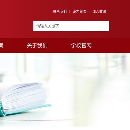
联系我们
设为首页
加入收藏
南
关于我们
学校官网