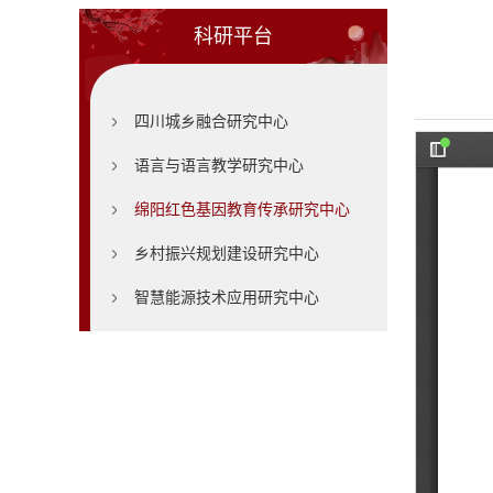
科研平台
四川城乡融合研究中心
语言与语言教学研究中心
绵阳红色基因教育传承研究中心
乡村振兴规划建设研究中心
智慧能源技术应用研究中心