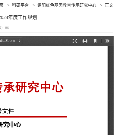
页
>
科研平台
>
绵阳红色基因教育传承研究中心
>
正文
2024年度工作规划
数：
86