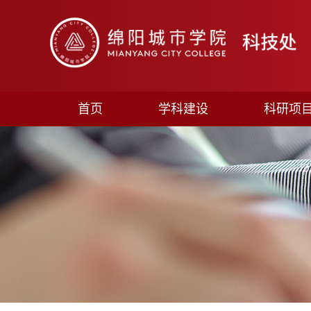
首页
学科建设
科研项