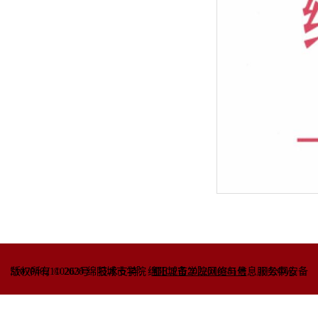
51070402110263号
版权所有 © 2020 绵阳城市学院
技术支持：绵阳城市学院网络与信息
蜀ICP备2022010781号
服务中心
川公网安备