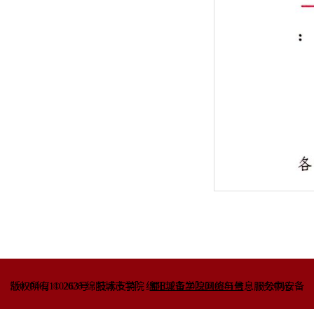
51070402110263号
版权所有 © 2020 绵阳城市学院
技术支持：绵阳城市学院网络与信息
蜀ICP备2022010781号
服务中心
川公网安备