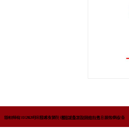
51070402110263号
版权所有 © 2020 绵阳城市学院
技术支持：绵阳城市学院网络与信息
蜀ICP备2022010781号
服务中心
川公网安备