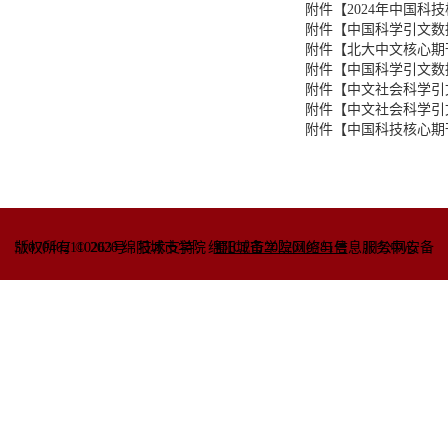
附件【
2024年中国科
附件【
中国科学引文数据库
附件【
北大中文核心期刊2
附件【
中国科学引文数据库
附件【
中文社会科学引文索
附件【
中文社会科学引文索引
附件【
中国科技核心期刊
51070402110263号
版权所有 © 2020 绵阳城市学院
技术支持：绵阳城市学院网络与信息
蜀ICP备2022010781号
服务中心
川公网安备