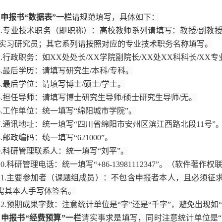
）申报书“数据表”一栏
请规范填写，具体如下：
1.专业技术职务（即职称）：高校教师系列请填写：教授/副教授
/实习研究员；其它系列请按照对应的专业技术职务名称填写。
2.行政职务：如XX处处长/XX学院副院长/XX处XX科科长/XX
3.最后学历：请填写研究生/本科/专科。
4.最后学位：请填写博士/硕士/学士。
5.担任导师：请填写博士研究生导师/硕士研究生导师/无。
6.工作单位：统一填写“绵阳城市学院”。
7.通讯地址：统一填写“四川省绵阳市安州区滨江西路北段11号”
8.邮政编码：统一填写“621000”。
9.科研管理联系人：统一填写“刘平”。
10.科研管理电话：统一填写“+86-13981112347”。（软件著作
11.主要参加者（课题组成员）：不包含申报者本人，且必须征
需其本人手写体签名。
12.预期成果字数：注意统计单位是“字”还是“千字”，避免出现如“2
）申报书“经费预算”一栏
请实事求是填写，同时注意统计单位是“元