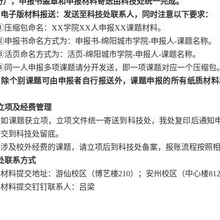
N”份），申报书盖章和申报材料寄送由科技处统一完成。
）电子版材料报送：发送至科技处联系人，同时注意以下要求：
①压缩包命名：XX学院XX人申报XX课题材料。
②申报书命名方式为：申报书-绵阳城市学院-申报人-课题名称。
③活页命名方式为：活页-绵阳城市学院-申报人-课题名称。
④同一人申报多项课题请分开发送，即一项课题对应一个压缩包
）除个别课题可由申报者自行报送外，课题申报的所有纸质材
立项及经费管理
）如课题获立项，立项文件统一寄送到科技处，我处复印后通知
份交到科技处留底。
）涉及校外经费的课题，请立项后到科技处备案，报账流程按照
处联系方式
）材料提交地址：游仙校区（
博艺楼210
）；
安州校区
（
中心楼81
）材料提交钉钉联系人：吕梁