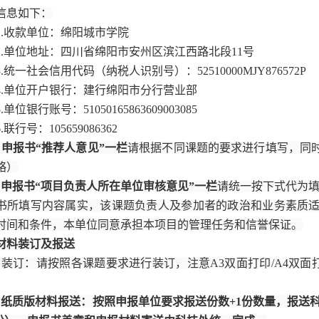
信息如下：
1.收款单位：绵阳城市学院
2.单位地址：
四川省绵阳市安州区滨江西路北段11号
3.统一社会信用代码（纳税人识别号）：52510000MJY876572P
4.单位开户银行：建行绵阳市分行营业部
5.单位银行账号：51050165863609003085
6.联行号：105659086362
）申报书“推荐人意见”一栏
请根据不同课题的要求进行填写，同
略）
）申报书“项目负责人所在单位审核意见”一栏
请统一按下式代为
书所填写内容属实，该课题负责人及参加者的政治和业务素质
时间和条件，本单位同意承担本项目的管理任务和信誉保证。
材料装订及报送
）装订：请按照各课题要求进行装订，注意A3双面打印/A4双面
）纸质版材料报送：按照申报单位要求报送份数+1份数量，报送