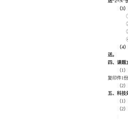
送“2+
（3
（4
送。
四、课题
（1
复印件1
（2
五、科技
（1
（2