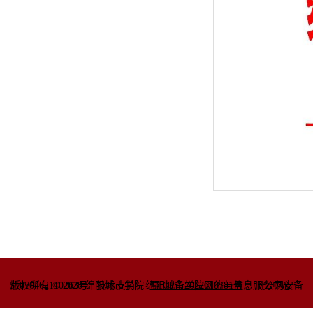
51070402110263号
版权所有 © 2020 绵阳城市学院
技术支持：绵阳城市学院网络与信息
蜀ICP备2022010781号
服务中心
川公网安备