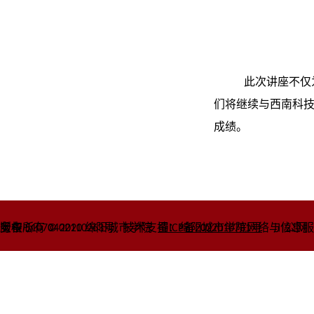
此次讲座不仅
们将继续与西南科
成绩。
版权所有 © 2020 绵阳城市学院
川公网安备
服务中心
51070402110263号
技术支持：绵阳城市学院网络与信息
蜀ICP备2022010781号