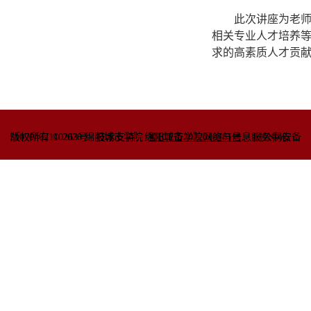
此次讲座为老
相关专业人才培养
求的高素质人才贡
51070402110263号
版权所有 © 2020 绵阳城市学院
技术支持：绵阳城市学院网络与信息
蜀ICP备2022010781号
服务中心
川公网安备