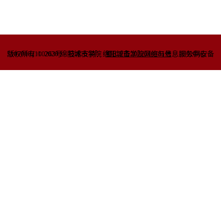
51070402110263号
版权所有 © 2020 绵阳城市学院
技术支持：绵阳城市学院网络与信息
蜀ICP备2022010781号
服务中心
川公网安备