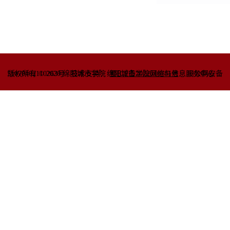
51070402110263号
版权所有 © 2020 绵阳城市学院
技术支持：绵阳城市学院网络与信息
蜀ICP备2022010781号
服务中心
川公网安备